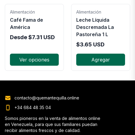
Alimentación
Alimentación
Café Fama de
Leche Líquida
América
Descremada La
Pastoreña 1 L
Desde
$
7.31
USD
$
3.65
USD
Ver opciones
Agregar
contacto@quemantequilla.online
+34 684 48 35 04
Somos pioneros en la venta de alimentos online
en Venezuela, para que sus familiares puedan
recibir alimentos frescos y de calidad.