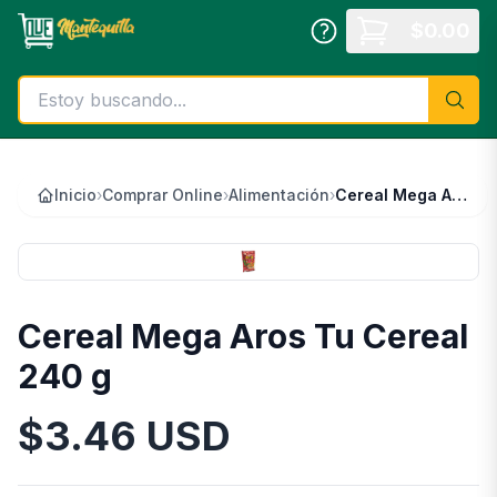
Saltar al contenido principal
$
0.00
Inicio
›
Comprar Online
›
Alimentación
›
Cereal Mega Aros Tu Cereal 240 g
Cereal Mega Aros Tu Cereal
240 g
$
3.46
USD
Información del Producto