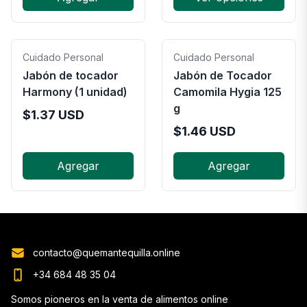
Cuidado Personal
Cuidado Personal
Jabón de tocador
Jabón de Tocador
Harmony (1 unidad)
Camomila Hygia 125
g
$
1.37
USD
$
1.46
USD
Agregar
Agregar
contacto@quemantequilla.online
+34 684 48 35 04
Somos pioneros en la venta de alimentos online