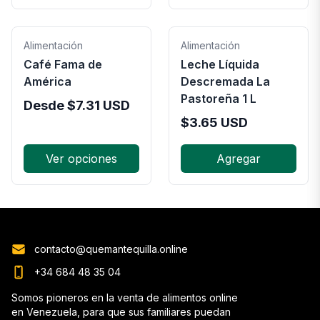
Alimentación
Alimentación
Café Fama de
Leche Líquida
América
Descremada La
Pastoreña 1 L
Desde
$
7.31
USD
$
3.65
USD
Ver opciones
Agregar
contacto@quemantequilla.online
+34 684 48 35 04
Somos pioneros en la venta de alimentos online
en Venezuela, para que sus familiares puedan