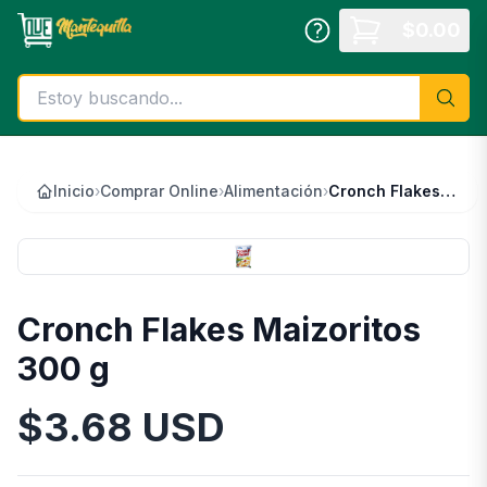
Saltar al contenido principal
$
0.00
Inicio
›
Comprar Online
›
Alimentación
›
Cronch Flakes Maizoritos 300 g
Cronch Flakes Maizoritos
300 g
$
3.68
USD
Información del Producto